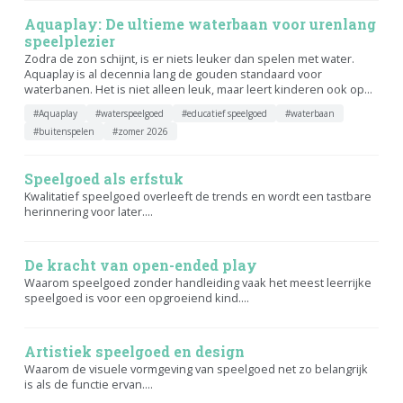
Aquaplay: De ultieme waterbaan voor urenlang
speelplezier
Zodra de zon schijnt, is er niets leuker dan spelen met water.
Aquaplay is al decennia lang de gouden standaard voor
waterbanen. Het is niet alleen leuk, maar leert kinderen ook op...
#Aquaplay
#waterspeelgoed
#educatief speelgoed
#waterbaan
#buitenspelen
#zomer 2026
Speelgoed als erfstuk
Kwalitatief speelgoed overleeft de trends en wordt een tastbare
herinnering voor later....
De kracht van open-ended play
Waarom speelgoed zonder handleiding vaak het meest leerrijke
speelgoed is voor een opgroeiend kind....
Artistiek speelgoed en design
Waarom de visuele vormgeving van speelgoed net zo belangrijk
is als de functie ervan....