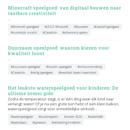
Minecraft speelgoed: van digitaal bouwen naar
tastbare creativiteit
...
#Minecraft speelgoed
#LEGO Minecraft
#bouwsets
#creatief speelgoed
#ruimtelijk inzicht
#Cocodrilo
#schermvrij spelen
Duurzaam speelgoed: waarom kiezen voor
kwaliteit loont
...
#duurzaam speelgoed
#houten speelgoed
#milieuvriendelijk
#Cocodrilo
#veilig speelgoed
#kwaliteit boven kwantiteit
Het leukste waterspeelgoed voor kinderen: De
ultieme zomer gids
Zodra de temperatuur stijgt, is er één ding waar elk kind naar
verlangt: water! Of je nu een grote tuin hebt of een klein balkon,
waterspeelgoed zorgt voor onmiddellijke verkoeli...
#waterspeelgoed
#buitenspelen
#zomer 2026
#watertafel
#waterbaan
#sproeiers
#verkoeling kinderen