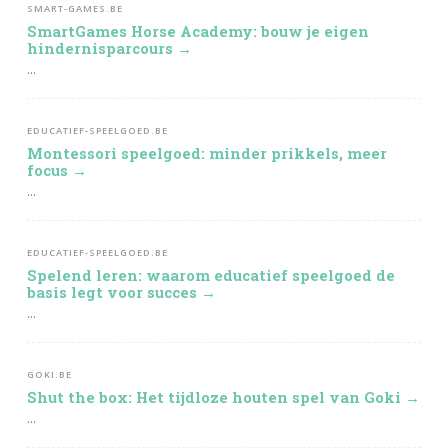
SMART-GAMES.BE
SmartGames Horse Academy: bouw je eigen
hindernisparcours →
...
EDUCATIEF-SPEELGOED.BE
Montessori speelgoed: minder prikkels, meer
focus →
...
EDUCATIEF-SPEELGOED.BE
Spelend leren: waarom educatief speelgoed de
basis legt voor succes →
...
GOKI.BE
Shut the box: Het tijdloze houten spel van Goki →
...