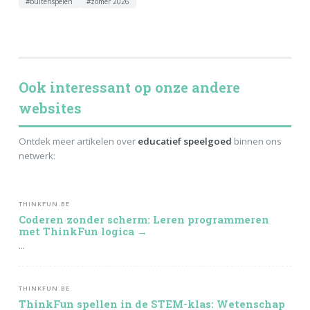
#buitenspelen
#zomer 2026
Ook interessant op onze andere
websites
Ontdek meer artikelen over
educatief speelgoed
binnen ons
netwerk:
THINKFUN.BE
Coderen zonder scherm: Leren programmeren
met ThinkFun logica →
...
THINKFUN.BE
ThinkFun spellen in de STEM-klas: Wetenschap