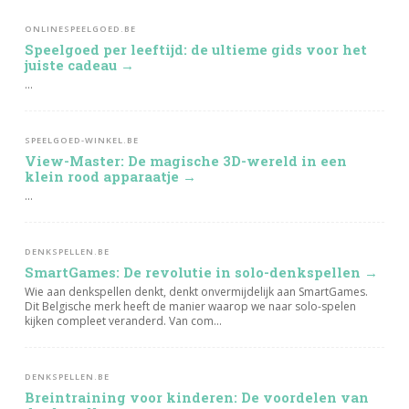
ONLINESPEELGOED.BE
Speelgoed per leeftijd: de ultieme gids voor het
juiste cadeau →
...
SPEELGOED-WINKEL.BE
View-Master: De magische 3D-wereld in een
klein rood apparaatje →
...
DENKSPELLEN.BE
SmartGames: De revolutie in solo-denkspellen →
Wie aan denkspellen denkt, denkt onvermijdelijk aan SmartGames.
Dit Belgische merk heeft de manier waarop we naar solo-spelen
kijken compleet veranderd. Van com...
DENKSPELLEN.BE
Breintraining voor kinderen: De voordelen van