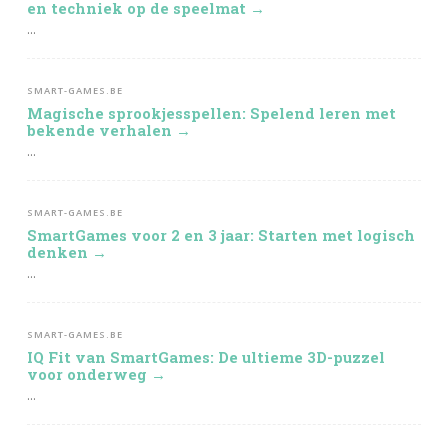
en techniek op de speelmat →
...
SMART-GAMES.BE
Magische sprookjesspellen: Spelend leren met
bekende verhalen →
...
SMART-GAMES.BE
SmartGames voor 2 en 3 jaar: Starten met logisch
denken →
...
SMART-GAMES.BE
IQ Fit van SmartGames: De ultieme 3D-puzzel
voor onderweg →
...