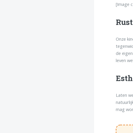
[Image c
Rust
Onze kin
tegenwic
de eige
leven we
Esth
Laten we
natuurli
mag word