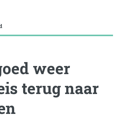
d
goed weer
eis terug naar
len