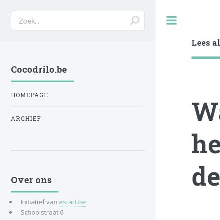
Toggle
Lees a
Cocodrilo.be
HOMEPAGE
Wa
ARCHIEF
he
de
Over ons
Initiatief van
estart.be
Schoolstraat 6