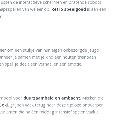
 Tussen de interactieve schermen en pratende robots
chapsspellen van weleer op.
Retro speelgoed
is aan een
?
nier om een stukje van hun eigen onbezorgde jeugd
anneer je samen met je kind een houten treinbaan
 spel; je deelt een verhaal en een emotie.
 symbool voor
duurzaamheid en ambacht
. Merken die
Goki
, grijpen vaak terug naar deze tijdloze ontwerpen.
varianten die na één middag intensief spelen vaak al