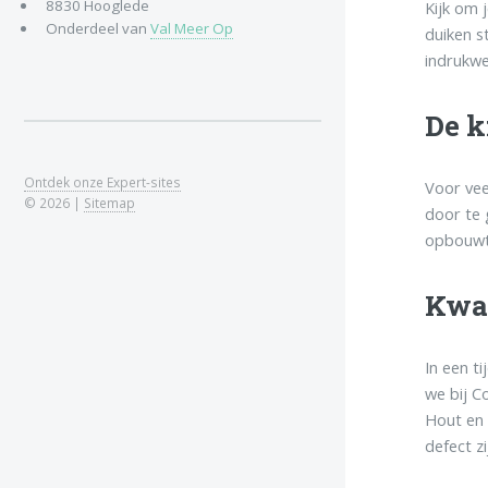
8830 Hooglede
Kijk om 
Onderdeel van
Val Meer Op
duiken s
indrukwe
De k
Ontdek onze Expert-sites
Voor vee
© 2026 |
Sitemap
door te 
opbouwt 
Kwal
In een t
we bij C
Hout en 
defect zi