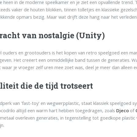
je heen in de moderne speelkamer en je ziet een opvallende trend.
teeds vaker de houten blokken, tinnen tolletjes en klassieke gezels
kkende opmars bezig. Maar wat drijft deze hang naar het verleden
racht van nostalgie (Unity)
l ouders en grootouders is het kopen van retro speelgoed een ma
geven. Het creëert een onmiddellijke band tussen de generaties. W
waar je vroeger zelf uren mee zoet was, deel je meer dan alleen een
iteit die de tijd trotseert
ijdperk van 'fast-toy' en wegwerpplastic, staat klassiek speelgoed
ocodrilo altijd een warm hart hebben toegedragen, zoals
Djeco
of
metaal overleven generaties, in tegenstelling tot goedkope plastic 
jn.