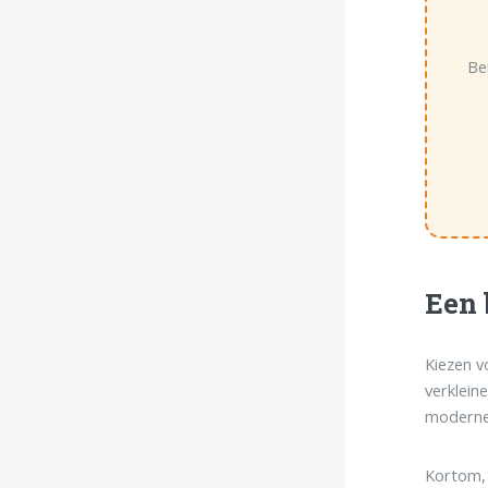
Be
Een 
Kiezen v
verklein
moderne,
Kortom, 